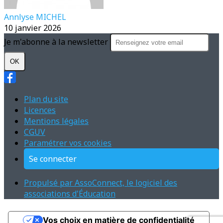
Annlyse MICHEL
10 janvier 2026
Je m'abonne à la newsletter
OK
Plan du site
Licences
Mentions légales
CGUV
Paramétrer vos cookies
Se connecter
Propulsé par AssoConnect, le logiciel des
associations d'Éducation
Vos choix en matière de confidentialité