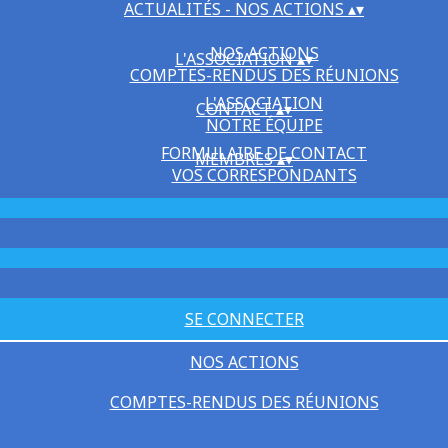
ACTUALITÉS - NOS ACTIONS
▴
▾
NOS ACTIONS
L'ASSOCIATION
▴
▾
COMPTES-RENDUS DES RÉUNIONS
L'ASSOCIATION
CONTACT
▴
▾
NOTRE ÉQUIPE
FORMULAIRE DE CONTACT
MEMBRES
▴
▾
VOS CORRESPONDANTS
SE CONNECTER
NOS ACTIONS
COMPTES-RENDUS DES RÉUNIONS