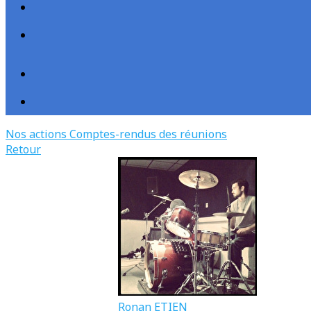
Nos actions
Comptes-rendus des réunions
Retour
Ronan ETIEN