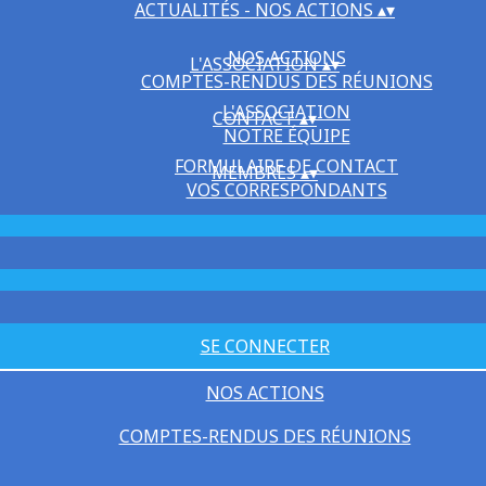
ACTUALITÉS - NOS ACTIONS
▴
▾
NOS ACTIONS
L'ASSOCIATION
▴
▾
COMPTES-RENDUS DES RÉUNIONS
L'ASSOCIATION
CONTACT
▴
▾
NOTRE ÉQUIPE
FORMULAIRE DE CONTACT
MEMBRES
▴
▾
VOS CORRESPONDANTS
SE CONNECTER
NOS ACTIONS
COMPTES-RENDUS DES RÉUNIONS