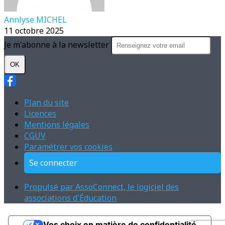
Annlyse MICHEL
11 octobre 2025
Je m'abonne à la newsletter
OK
Plan du site
Licences
Mentions légales
CGUV
Paramétrer vos cookies
Se connecter
Propulsé par AssoConnect, le logiciel des
associations d'Éducation
Vos choix en matière de confidentialité